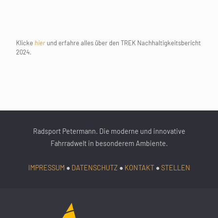
Klicke
hier
und erfahre alles über den TREK Nachhaltigkeitsbericht
2024.
Radsport Petermann. Die moderne und innovative
Fahrradwelt in besonderem Ambiente.
IMPRESSUM
●
DATENSCHUTZ
●
KONTAKT
●
STELLEN