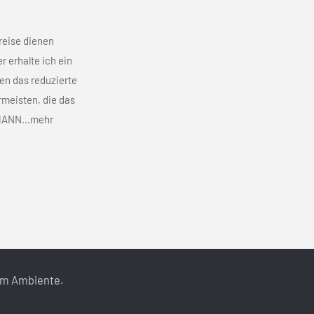
reise dienen
r erhalte ich ein
ten das reduzierte
rmeisten, die das
RMANN...mehr
em Ambiente.