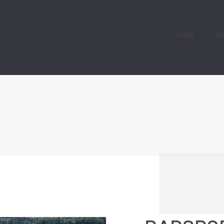
HOME
N