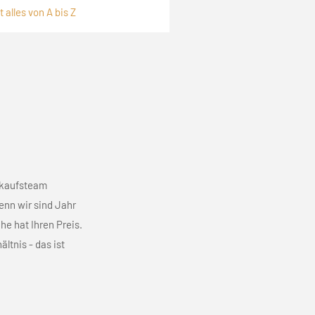
 alles von A bis Z
rkaufsteam
enn wir sind Jahr
he hat Ihren Preis.
ltnis - das ist