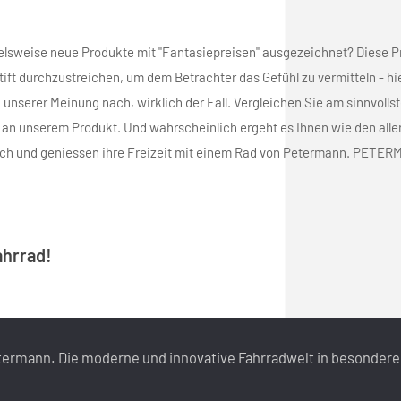
pielsweise neue Produkte mit "Fantasiepreisen" ausgezeichnet? Diese P
tift durchzustreichen, um dem Betrachter das Gefühl zu vermitteln - hie
unserer Meinung nach, wirklich der Fall. Vergleichen Sie am sinnvolls
an unserem Produkt. Und wahrscheinlich ergeht es Ihnen wie den alle
klich und geniessen ihre Freizeit mit einem Rad von Petermann. PETE
hrrad!
termann. Die moderne und innovative Fahrradwelt in besonder